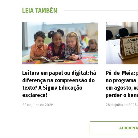
LEIA TAMBÉM
Leitura em papel ou digital: há
Pé-de-Meia: 
diferença na compreensão do
no programa 
texto? A Sigma Educação
em agosto, v
esclarece!
perder o ben
29 de julho de 2026
28 de julho de 2026
ADICION