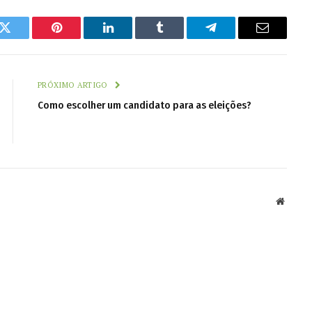
k
Twitter
Pinterest
LinkedIn
Tumblr
Telegram
Email
PRÓXIMO ARTIGO
Como escolher um candidato para as eleições?
Websit