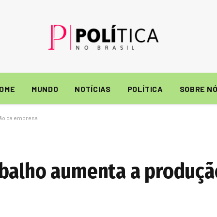
OME
MUNDO
NOTÍCIAS
POLÍTICA
SOBRE N
ção da empresa
abalho aumenta a produçã