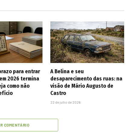
prazo para entrar
A Belina e seu
em 2026 termina
desaparecimento das ruas: na
eja como não
visão de Mário Augusto de
efício
Castro
22 de julho de 2026
AR COMENTÁRIO