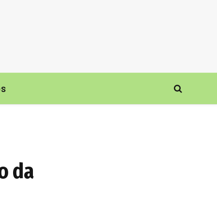
ÓS
o da