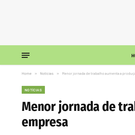
H
Home
»
Notícias
»
Menor jornada de trabalho aumenta a produ
NOTÍCIAS
Menor jornada de tr
empresa