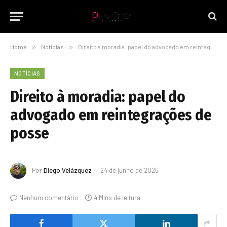
Home
»
Notícias
»
Direito à moradia: papel do advogado em reintegrações de posse
NOTÍCIAS
Direito à moradia: papel do
advogado em reintegrações de
posse
Por
Diego Velázquez
24 de junho de 2025
Nenhum comentário
4 Mins de leitura