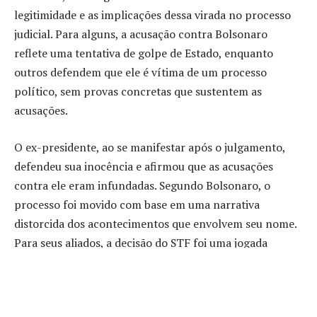
legitimidade e as implicações dessa virada no processo
judicial. Para alguns, a acusação contra Bolsonaro
reflete uma tentativa de golpe de Estado, enquanto
outros defendem que ele é vítima de um processo
político, sem provas concretas que sustentem as
acusações.
O ex-presidente, ao se manifestar após o julgamento,
defendeu sua inocência e afirmou que as acusações
contra ele eram infundadas. Segundo Bolsonaro, o
processo foi movido com base em uma narrativa
distorcida dos acontecimentos que envolvem seu nome.
Para seus aliados, a decisão do STF foi uma jogada
política que visa enfraquecer sua imagem e suas futuras
chances políticas. Para o senador Izalci Lucas, do PL-DF,
a formação da 1ª turma do STF já indicava uma