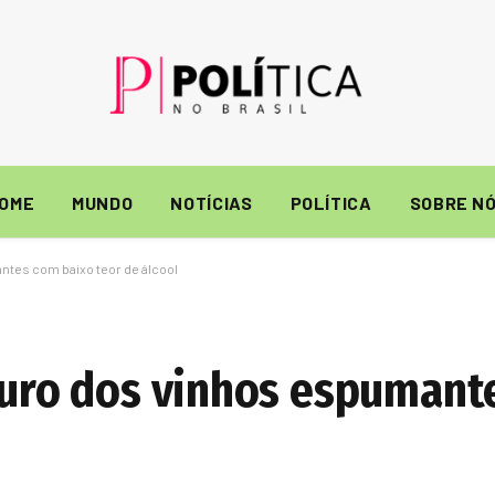
OME
MUNDO
NOTÍCIAS
POLÍTICA
SOBRE N
ntes com baixo teor de álcool
uturo dos vinhos espumant