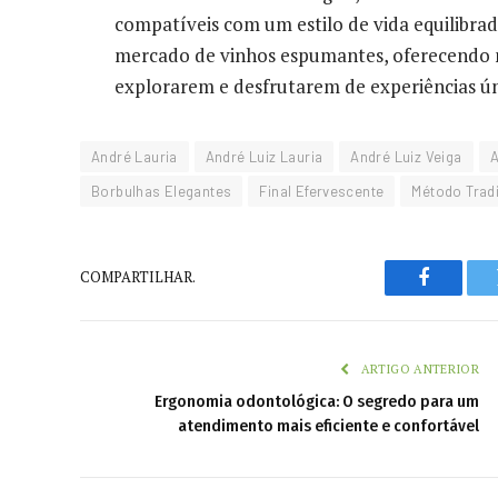
compatíveis com um estilo de vida equilibra
mercado de vinhos espumantes, oferecendo 
explorarem e desfrutarem de experiências úni
André Lauria
André Luiz Lauria
André Luiz Veiga
A
Borbulhas Elegantes
Final Efervescente
Método Tradi
COMPARTILHAR.
Faceboo
ARTIGO ANTERIOR
Ergonomia odontológica: O segredo para um
atendimento mais eficiente e confortável