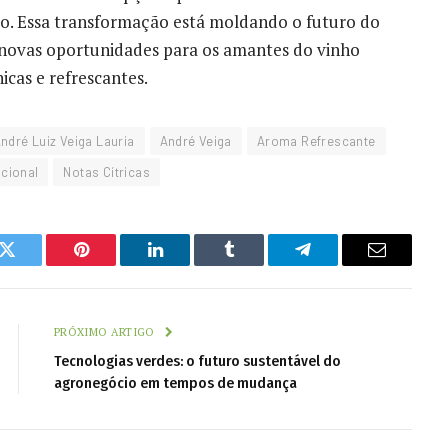
do. Essa transformação está moldando o futuro do
novas oportunidades para os amantes do vinho
cas e refrescantes.
ndré Luiz Veiga Lauria
André Veiga
Aroma Refrescante
cional
Notas Cítricas
k
Twitter
Pinterest
LinkedIn
Tumblr
Telegram
Email
PRÓXIMO ARTIGO
Tecnologias verdes: o futuro sustentável do
agronegócio em tempos de mudança