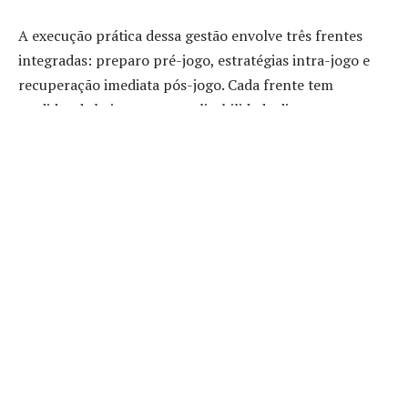
A execução prática dessa gestão envolve três frentes
integradas: preparo pré-jogo, estratégias intra-jogo e
recuperação imediata pós-jogo. Cada frente tem
medidas de baixo custo e aplicabilidade direta para
equipes amadoras e recreativas, desde a preparação
nutricional do time até a organização de trocas e pausas
que preservem os recursos físicos dos atletas.
Preparação pré-jogo: janelas
alimentares e hidratação
A partir da avaliação de Gustavo Luiz Guilherme Pinto, a
refeição principal nas 3 a 4 horas anteriores ao jogo deve
priorizar carboidratos de digestão moderada, uma fonte
proteica leve e pouca gordura para evitar desconforto