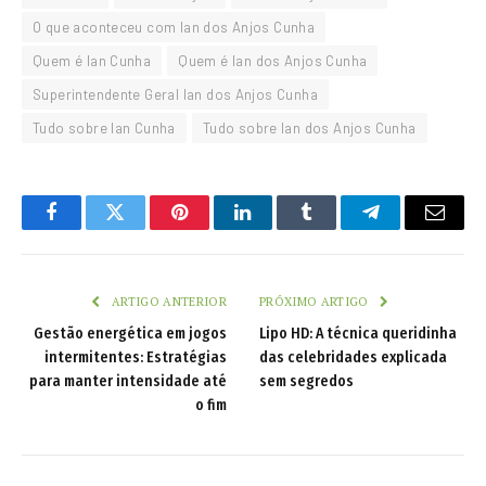
O que aconteceu com Ian dos Anjos Cunha
Quem é Ian Cunha
Quem é Ian dos Anjos Cunha
Superintendente Geral Ian dos Anjos Cunha
Tudo sobre Ian Cunha
Tudo sobre Ian dos Anjos Cunha
Facebook
Twitter
Pinterest
LinkedIn
Tumblr
Telegram
Email
ARTIGO ANTERIOR
PRÓXIMO ARTIGO
Gestão energética em jogos
Lipo HD: A técnica queridinha
intermitentes: Estratégias
das celebridades explicada
para manter intensidade até
sem segredos
o fim