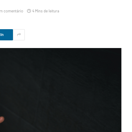
m comentário
4 Mins de leitura
In