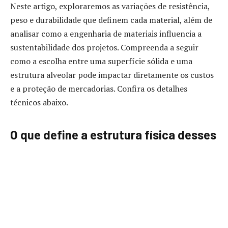
Neste artigo, exploraremos as variações de resistência,
peso e durabilidade que definem cada material, além de
analisar como a engenharia de materiais influencia a
sustentabilidade dos projetos. Compreenda a seguir
como a escolha entre uma superfície sólida e uma
estrutura alveolar pode impactar diretamente os custos
e a proteção de mercadorias. Confira os detalhes
técnicos abaixo.
O que define a estrutura física desses
materiais?
Elias Assum Sabbag Junior elucida que o plástico
comum, geralmente apresentado em chapas sólidas ou
filmes flexíveis, possui uma densidade uniforme que
oferece alta barreira química, mas com limitações de