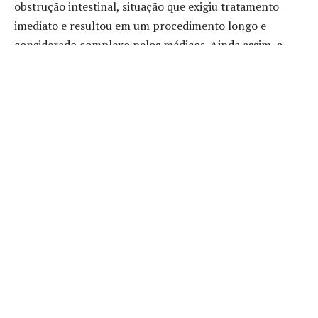
obstrução intestinal, situação que exigiu tratamento
imediato e resultou em um procedimento longo e
considerado complexo pelos médicos. Ainda assim, a
evolução positiva surpreendeu até mesmo os
especialistas envolvidos.
Nos últimos dias, Jair Bolsonaro apresentou sinais de
melhora clínica que possibilitaram sua saída da Unidade
de Terapia Intensiva. A notícia foi recebida com alívio
por seus familiares e apoiadores, que vêm
acompanhando cada etapa da recuperação por meio de
boletins médicos e publicações nas redes. A alta
hospitalar, prevista para este domingo, será mais um
passo em direção à estabilidade de seu estado de saúde.
A cirurgia que Jair Bolsonaro enfrentou exigiu atenção
especial, não apenas pela extensão do procedimento,