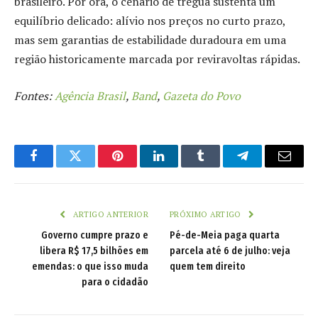
brasileiro. Por ora, o cenário de trégua sustenta um
equilíbrio delicado: alívio nos preços no curto prazo,
mas sem garantias de estabilidade duradoura em uma
região historicamente marcada por reviravoltas rápidas.
Fontes:
Agência Brasil
,
Band
,
Gazeta do Povo
Facebook
Twitter
Pinterest
LinkedIn
Tumblr
Telegram
Email
ARTIGO ANTERIOR
PRÓXIMO ARTIGO
Governo cumpre prazo e
Pé-de-Meia paga quarta
libera R$ 17,5 bilhões em
parcela até 6 de julho: veja
emendas: o que isso muda
quem tem direito
para o cidadão