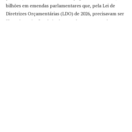
bilhões em emendas parlamentares que, pela Lei de
Diretrizes Orçamentárias (LDO) de 2026, precisavam ser
liberadas até o fim de junho. O valor corresponde a
emendas individuais e de bancada voltadas
principalmente para saúde, assistência social e as
chamadas emendas Pix, de transferência especial direta
aos municípios.
A pergunta que fica para quem acompanha o dia a dia da
política é simples: por que esse cumprimento de prazo
importa tanto? A resposta passa por um histórico
recente de atritos entre Congresso e Executivo em torno
da liberação desses recursos, tema que já parou até no
Supremo Tribunal Federal. Entender o contexto ajuda a
explicar por que esse pagamento pontual se tornou
notícia e o que ele sinaliza sobre a relação entre os