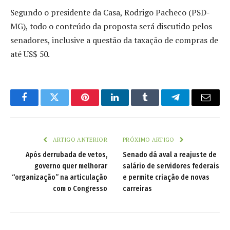
Segundo o presidente da Casa, Rodrigo Pacheco (PSD-
MG), todo o conteúdo da proposta será discutido pelos
senadores, inclusive a questão da taxação de compras de
até US$ 50.
Facebook
Twitter
Pinterest
LinkedIn
Tumblr
Telegram
Email
ARTIGO ANTERIOR
PRÓXIMO ARTIGO
Após derrubada de vetos,
Senado dá aval a reajuste de
governo quer melhorar
salário de servidores federais
“organização” na articulação
e permite criação de novas
com o Congresso
carreiras