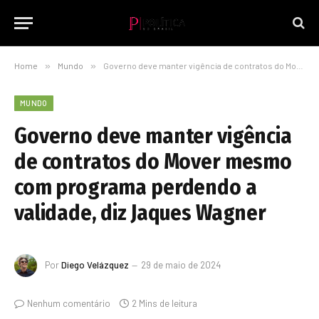
Home
»
Mundo
»
Governo deve manter vigência de contratos do Mover mesmo com programa perdendo a validade, diz Jaques Wagner
MUNDO
Governo deve manter vigência
de contratos do Mover mesmo
com programa perdendo a
validade, diz Jaques Wagner
Por
Diego Velázquez
29 de maio de 2024
Nenhum comentário
2 Mins de leitura