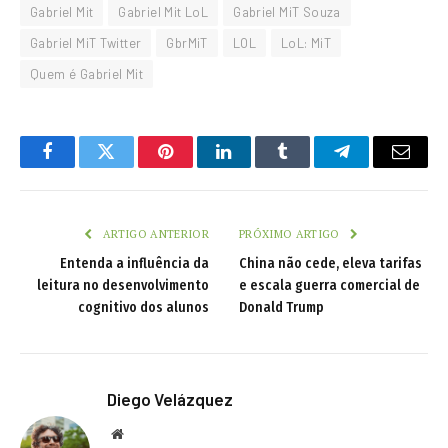
Gabriel Mit
Gabriel Mit LoL
Gabriel MiT Souza
Gabriel MiT Twitter
GbrMiT
LOL
LoL: MiT
Quem é Gabriel Mit
Facebook
Twitter
Pinterest
LinkedIn
Tumblr
Telegram
Email
ARTIGO ANTERIOR
PRÓXIMO ARTIGO
Entenda a influência da
China não cede, eleva tarifas
leitura no desenvolvimento
e escala guerra comercial de
cognitivo dos alunos
Donald Trump
Diego Velázquez
Website