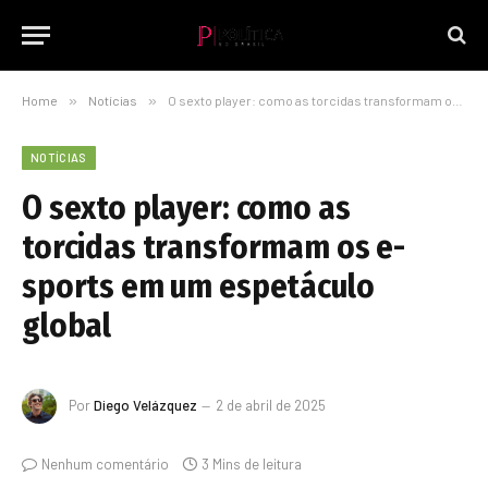
Home
»
Notícias
»
O sexto player: como as torcidas transformam os e-sports em um espetáculo global
NOTÍCIAS
O sexto player: como as
torcidas transformam os e-
sports em um espetáculo
global
Por
Diego Velázquez
2 de abril de 2025
Nenhum comentário
3 Mins de leitura