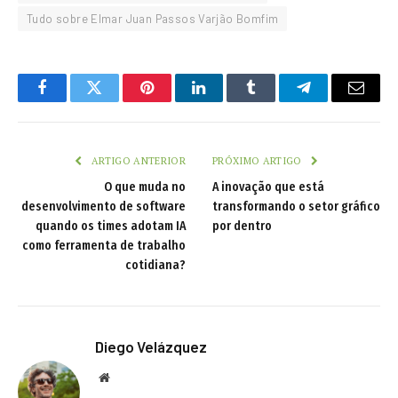
Tudo sobre Elmar Juan Passos Varjão Bomfim
Facebook
Twitter
Pinterest
LinkedIn
Tumblr
Telegram
Email
ARTIGO ANTERIOR
PRÓXIMO ARTIGO
O que muda no
A inovação que está
desenvolvimento de software
transformando o setor gráfico
quando os times adotam IA
por dentro
como ferramenta de trabalho
cotidiana?
Diego Velázquez
Website