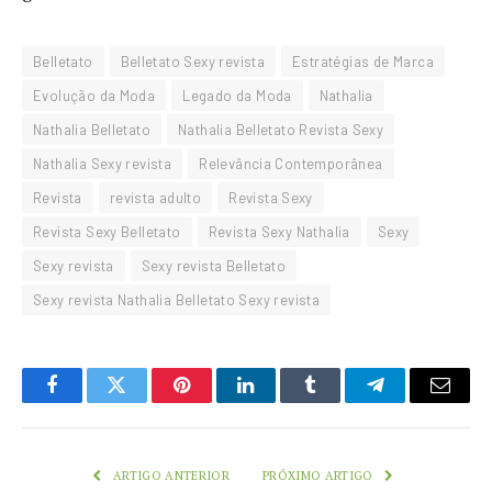
Belletato
Belletato Sexy revista
Estratégias de Marca
Evolução da Moda
Legado da Moda
Nathalia
Nathalia Belletato
Nathalia Belletato Revista Sexy
Nathalia Sexy revista
Relevância Contemporânea
Revista
revista adulto
Revista Sexy
Revista Sexy Belletato
Revista Sexy Nathalia
Sexy
Sexy revista
Sexy revista Belletato
Sexy revista Nathalia Belletato Sexy revista
Facebook
Twitter
Pinterest
LinkedIn
Tumblr
Telegram
Email
ARTIGO ANTERIOR
PRÓXIMO ARTIGO