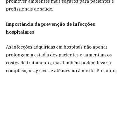
promover ambientes mais seguros para pacientes e
profissionais de saúde.
Importância da prevenção de infecções
hospitalares
As infecções adquiridas em hospitais não apenas
prolongam a estadia dos pacientes e aumentam os
custos de tratamento, mas também podem levar a
complicações graves e até mesmo à morte. Portanto,
investir em programas de prevenção é fundamental
para proteger a saúde e o bem-estar dos pacientes.
Implementar protocolos de prevenção pode também
contribuir para a redução da resistência aos antibióticos,
um problema crescente em saúde pública.
Higiene das mãos: a fundação da prevenção