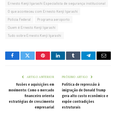
Ernesto Kenji Igarashi Especialista de segurança institucional
O que aconteceu com Ernesto Kenji Igarashi
Polícia Federal
Programa aeroporto
Quem é Ernesto Kenji Igarashi
Tudo sobre Ernesto Kenji Igarashi
Facebook
Twitter
Pinterest
LinkedIn
Tumblr
Telegram
Email
ARTIGO ANTERIOR
PRÓXIMO ARTIGO
Fusões e aquisições em
Política de repressão à
movimento: Como o mercado
imigração de Donald Trump
financeiro orienta
gera alto custo econômico e
estratégias de crescimento
expõe contradições
empresarial
estruturais