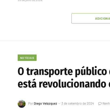
ADICION
NOTÍCIAS
O transporte público
está revolucionando 
Por
Diego Velázquez
3 de setembro de 2024
Nenh