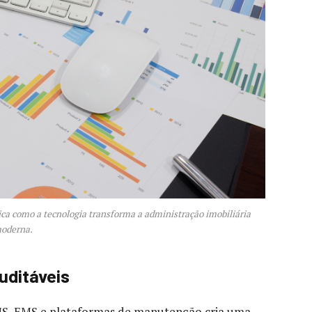
ca como a tecnologia transforma a administração imobiliária
oderna.
uditáveis
S, EMS e plataformas de manutenção cria uma