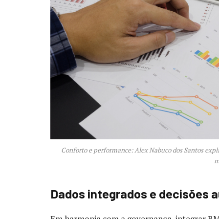
Conforto e performance: Alex Nabuco dos Santos expli
m
Dados integrados e decisões a
Em harmonia com a governança, integrar BM