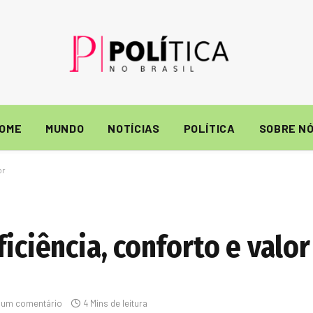
OME
MUNDO
NOTÍCIAS
POLÍTICA
SOBRE N
or
iciência, conforto e valor
um comentário
4 Mins de leitura